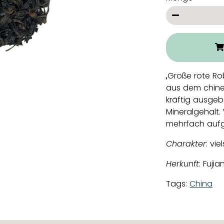
−
„Große rote Ro
aus dem chine
kräftig ausgeb
Mineralgehalt.
mehrfach aufg
Charakter
: vie
Herkunft
: Fujia
Tags:
China