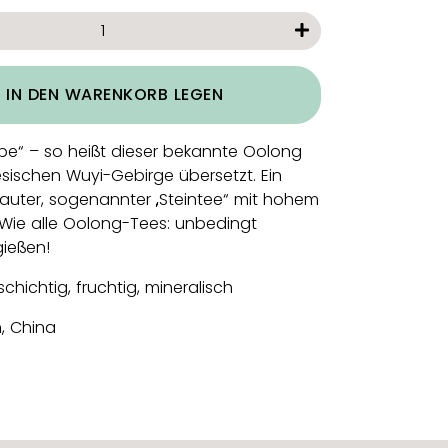
+
IN DEN WARENKORB LEGEN
be“ – so heißt dieser bekannte Oolong
sischen Wuyi-Gebirge übersetzt. Ein
auter, sogenannter „Steintee“ mit hohem
 Wie alle Oolong-Tees: unbedingt
ießen!
lschichtig, fruchtig, mineralisch
n, China