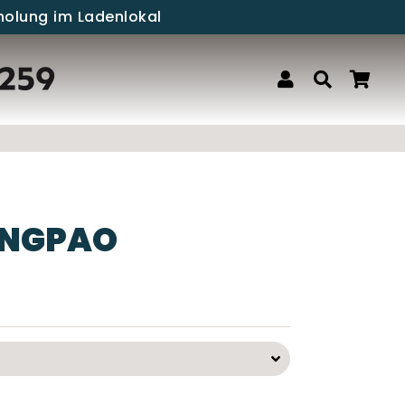
holung im Ladenlokal
Einloggen
Suche
War
NGPAO