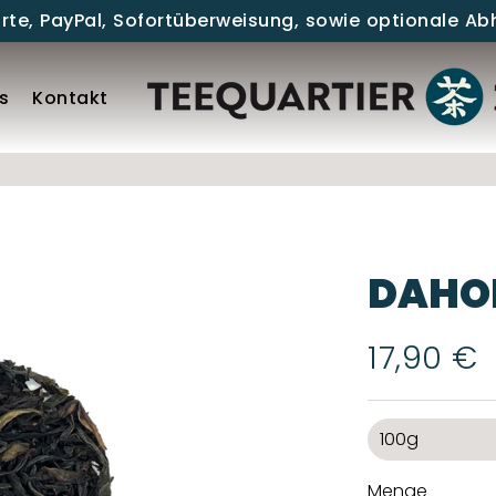
arte, PayPal, Sofortüberweisung, sowie optionale Ab
TEEQUARTIER
s
Kontakt
DAHO
17,90 €
Normaler
Sonderpreis
Preis
Title
Menge